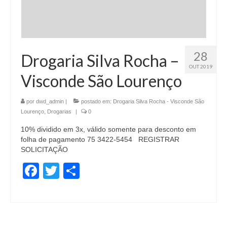
28
Drogaria Silva Rocha –
OUT 2019
Visconde São Lourenço
por
dwd_admin
|
postado em:
Drogaria Silva Rocha - Visconde São
Lourenço
,
Drogarias
|
0
10% dividido em 3x, válido somente para desconto em
folha de pagamento 75 3422-5454 REGISTRAR
SOLICITAÇÃO
Facebook
Twitter
Share