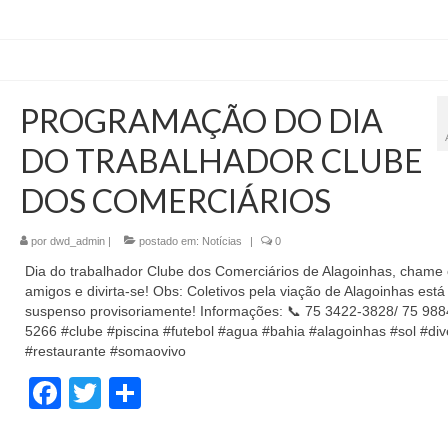
PROGRAMAÇÃO DO DIA
DO TRABALHADOR CLUBE
DOS COMERCIÁRIOS
por
dwd_admin
|
postado em:
Notícias
|
0
Dia do trabalhador Clube dos Comerciários de Alagoinhas, chame
amigos e divirta-se! Obs: Coletivos pela viação de Alagoinhas está
suspenso provisoriamente! Informações: 📞 75 3422-3828/ 75 988
5266 #clube #piscina #futebol #agua #bahia #alagoinhas #sol #di
#restaurante #somaovivo
Facebook
Twitter
Share