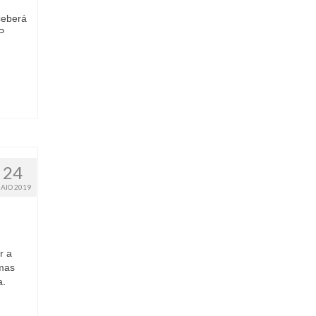
ceberá
P
24
AIO 2019
r a
lmas
a.