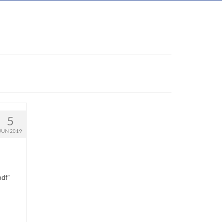
5
JUN 2019
pdf”