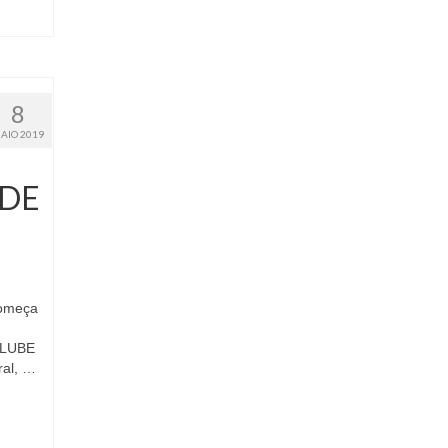
8
AIO 2019
 DE
começa
CLUBE
al, …