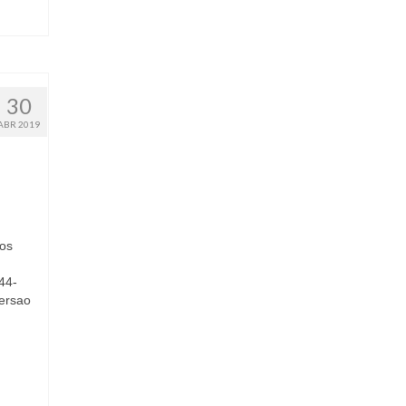
30
ABR 2019
 os
44-
versao