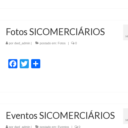
Fotos SICOMERCIÁRIOS
M
por
dwd_admin
|
postado em:
Fotos
|
0
Facebook
Twitter
Share
Eventos SICOMERCIÁRIOS
M
por
dwd_admin
|
postado em:
Eventos
|
0