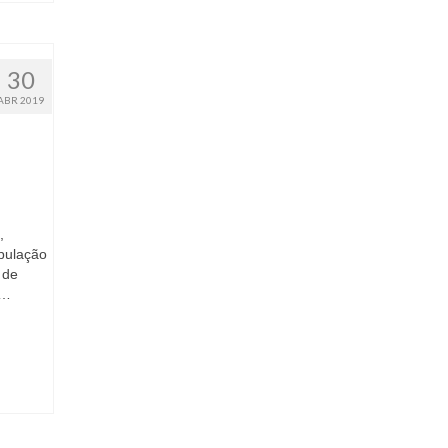
30
ABR 2019
,
pulação
 de
 …