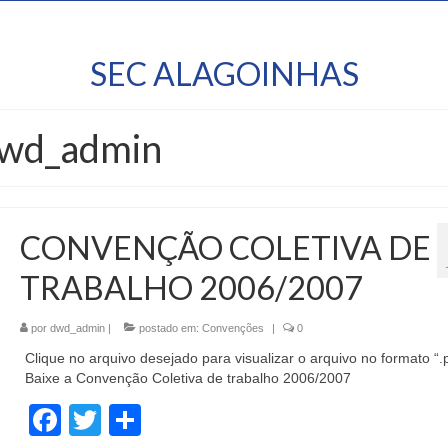
SEC ALAGOINHAS
dwd_admin
CONVENÇÃO COLETIVA DE
TRABALHO 2006/2007
por
dwd_admin
|
postado em:
Convenções
|
0
Clique no arquivo desejado para visualizar o arquivo no formato “.
Baixe a Convenção Coletiva de trabalho 2006/2007
Facebook
Twitter
Share