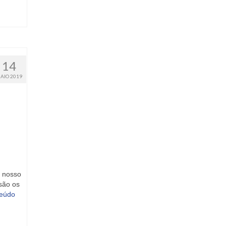
14
AIO 2019
 nosso
são os
eúdo