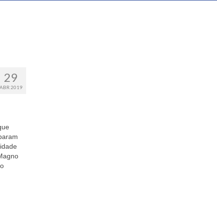
29
ABR 2019
que
iparam
nidade
 Magno
ão