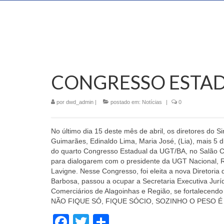
CONGRESSO ESTAD
por
dwd_admin
|
postado em:
Notícias
|
0
No último dia 15 deste mês de abril, os diretores do 
Guimarães, Edinaldo Lima, Maria José, (Lia), mais 5 d
do quarto Congresso Estadual da UGT/BA, no Salão C
para dialogarem com o presidente da UGT Nacional, R
Lavigne. Nesse Congresso, foi eleita a nova Diretori
Barbosa, passou a ocupar a Secretaria Executiva Juríd
Comerciários de Alagoinhas e Região, se fortalecendo
NÃO FIQUE SÓ, FIQUE SÓCIO, SOZINHO O PESO É 
Facebook
Twitter
Share