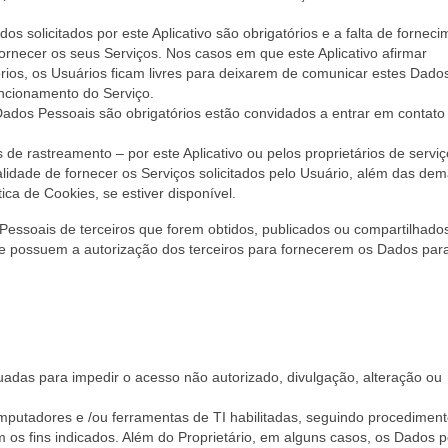
 solicitados por este Aplicativo são obrigatórios e a falta de forneci
fornecer os seus Serviços. Nos casos em que este Aplicativo afirmar
rios, os Usuários ficam livres para deixarem de comunicar estes Dad
ncionamento do Serviço.
Dados Pessoais são obrigatórios estão convidados a entrar em contat
de rastreamento – por este Aplicativo ou pelos proprietários de servi
inalidade de fornecer os Serviços solicitados pelo Usuário, além das dem
ica de Cookies, se estiver disponível.
essoais de terceiros que forem obtidos, publicados ou compartilhado
que possuem a autorização dos terceiros para fornecerem os Dados par
adas para impedir o acesso não autorizado, divulgação, alteração ou
mputadores e /ou ferramentas de TI habilitadas, seguindo procedimen
m os fins indicados. Além do Proprietário, em alguns casos, os Dados