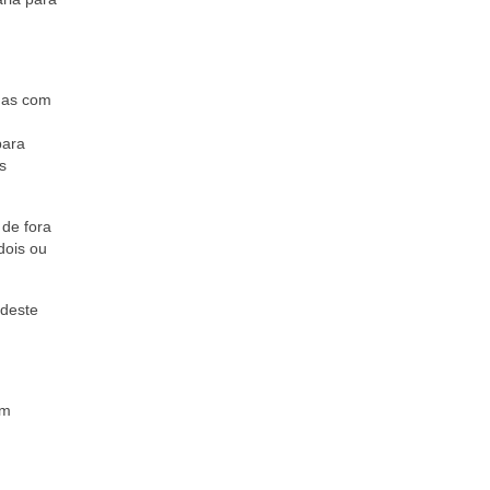
idas com
para
s
 de fora
dois ou
 deste
em