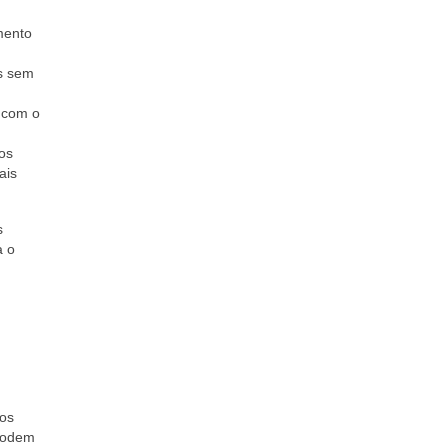
mento
os sem
o com o
ços
ais
s
a o
tos
 podem