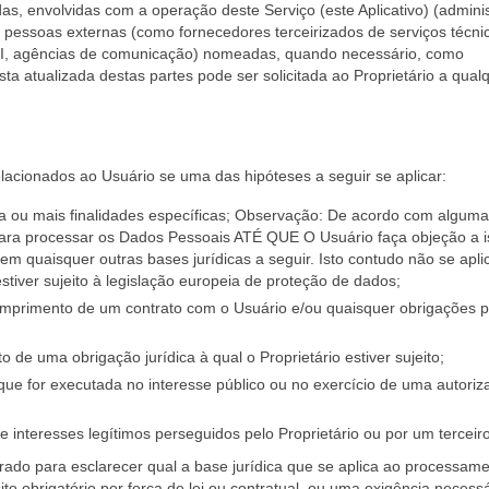
s, envolvidas com a operação deste Serviço (este Aplicativo) (admini
 pessoas externas (como fornecedores terceirizados de serviços técni
TI, agências de comunicação) nomeadas, quando necessário, como
sta atualizada destas partes pode ser solicitada ao Proprietário a qual
lacionados ao Usuário se uma das hipóteses a seguir se aplicar:
 ou mais finalidades específicas; Observação: De acordo com algum
 para processar os Dados Pessoais ATÉ QUE O Usuário faça objeção a i
em quaisquer outras bases jurídicas a seguir. Isto contudo não se apli
iver sujeito à legislação europeia de proteção de dados;
umprimento de um contrato com o Usuário e/ou quaisquer obrigações p
de uma obrigação jurídica à qual o Proprietário estiver sujeito;
que for executada no interesse público ou no exercício de uma autoriz
e interesses legítimos perseguidos pelo Proprietário ou por um terceiro
rado para esclarecer qual a base jurídica que se aplica ao processame
to obrigatório por força de lei ou contratual, ou uma exigência necess