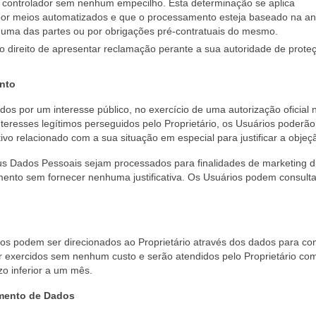
 controlador sem nenhum empecilho. Esta determinação se aplica
or meios automatizados e que o processamento esteja baseado na a
a uma das partes ou por obrigações pré-contratuais do mesmo.
 direito de apresentar reclamação perante a sua autoridade de prote
ento
 por um interesse público, no exercício de uma autorização oficial 
interesses legítimos perseguidos pelo Proprietário, os Usuários poderão
o relacionado com a sua situação em especial para justificar a objeç
us Dados Pessoais sejam processados para finalidades de marketing d
ento sem fornecer nenhuma justificativa. Os Usuários podem consulta
ios podem ser direcionados ao Proprietário através dos dados para co
 exercidos sem nenhum custo e serão atendidos pelo Proprietário co
o inferior a um mês.
amento de Dados