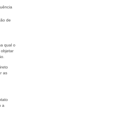
nuência
ção de
na qual o
 objetar
ão.
ireto
r as
ntato
m a