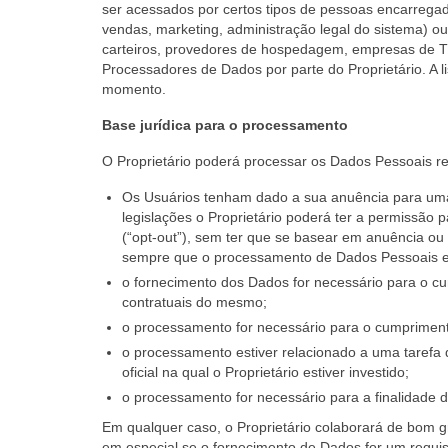
ser acessados por certos tipos de pessoas encarregada
vendas, marketing, administração legal do sistema) ou
carteiros, provedores de hospedagem, empresas de 
Processadores de Dados por parte do Proprietário. A li
momento.
Base jurídica para o processamento
O Proprietário poderá processar os Dados Pessoais re
Os Usuários tenham dado a sua anuência para uma
legislações o Proprietário poderá ter a permissão
(“opt-out”), sem ter que se basear em anuência ou 
sempre que o processamento de Dados Pessoais est
o fornecimento dos Dados for necessário para o c
contratuais do mesmo;
o processamento for necessário para o cumprimento 
o processamento estiver relacionado a uma tarefa 
oficial na qual o Proprietário estiver investido;
o processamento for necessário para a finalidade d
Em qualquer caso, o Proprietário colaborará de bom g
em especial se o fornecimento de Dados for um requisi