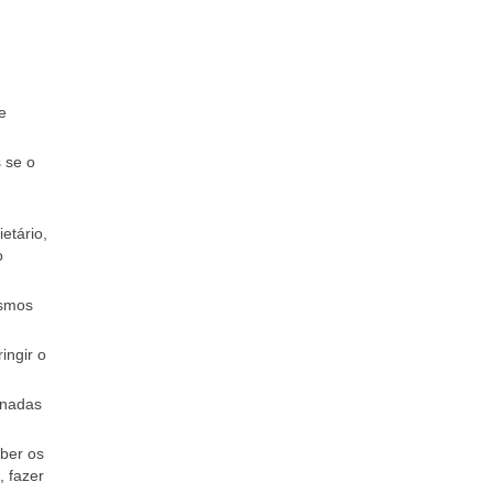
e
 se o
etário,
o
esmos
ingir o
inadas
ber os
, fazer