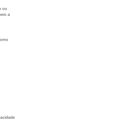
e ou
meio a
 como
vacidade