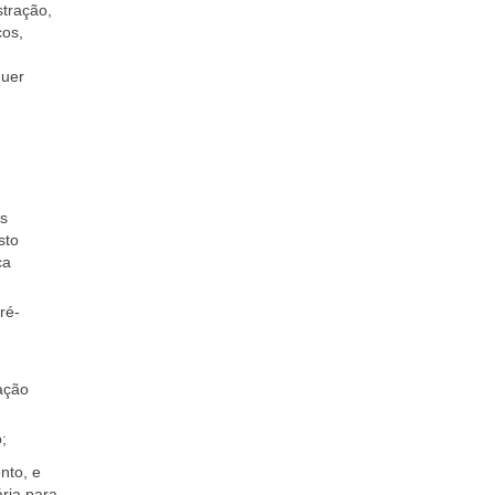
stração,
cos,
quer
as
sto
ca
ré-
ação
;
nto, e
ária para