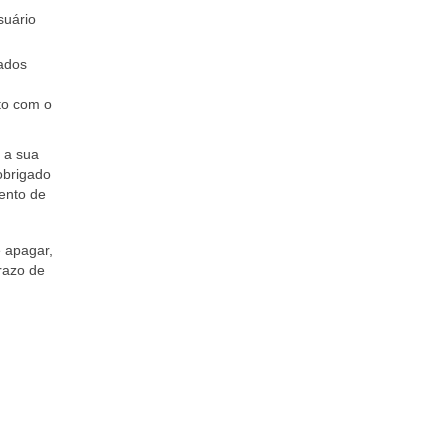
suário
vados
to com o
 a sua
 obrigado
ento de
e apagar,
prazo de