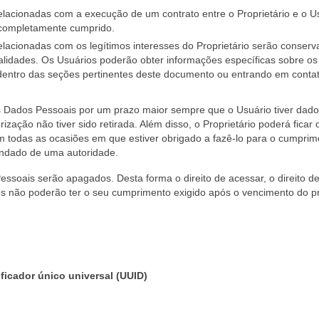
elacionadas com a execução de um contrato entre o Proprietário e o U
o completamente cumprido.
elacionadas com os legítimos interesses do Proprietário serão conser
nalidades. Os Usuários poderão obter informações específicas sobre os
o dentro das seções pertinentes deste documento ou entrando em conta
os Dados Pessoais por um prazo maior sempre que o Usuário tiver dado
ização não tiver sido retirada. Além disso, o Proprietário poderá ficar
 todas as ocasiões em que estiver obrigado a fazê-lo para o cumprim
ndado de uma autoridade.
soais serão apagados. Desta forma o direito de acessar, o direito d
dados não poderão ter o seu cumprimento exigido após o vencimento do 
ficador único universal (UUID)