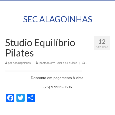
SEC ALAGOINHAS
Studio Equilíbrio
12
ABR 2023
Pilates
por
secalagoinhas
|
postado em:
Beleza e Estética
|
0
Desconto em pagamento à vista.
(75) 9 9929-9596
Facebook
Twitter
Share