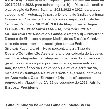
2021/2022 e 2022,
para toda categoria;
b) –
Discussão, análise
e aprovação da
Pauta Salarial, 2021/2022 e 2022,
para toda
categoria;
c) –
Autorização para a Diretoria do Sindicato a firmar
Convenção Coletiva de Trabalho com as seguintes Entidades
Sindicais Patronais:
SICOMÉRCIO de Alagoinhas e Região;
FECOMERCIO/BA; SINDLOJAS/BA; SINDSUPER/BA e
SICOMÉRCIO de Ribeira do Pombal e Região
d) –
Autorizar a
Diretoria do Sindicato a propor Mediação ou Dissídio Coletivo
caso não prosperem as negociações com as Entidades
Sindicais Patronais;
e)
–
Novo percentual para
Taxa de
Custeio/Contribuição Assistencial
a ser cobrada de todos os
membros integrantes da categoria comerciária do comércio em
geral, das cidades aqui supramencionadas,
associados ou
não, beneficiários da Convenção Coletiva a ser firmada,
mediante
Autorização Coletiva prévia
e
expressa,
aprovada
em
Assembleia Geral Extraordinária
, especificamente
convocada
. Alagoinhas-BA, 22 de setembro de 2021.
Adrião
Barbosa, Presidente.
Edital publicado no Jornal Folha do Estado/BA em