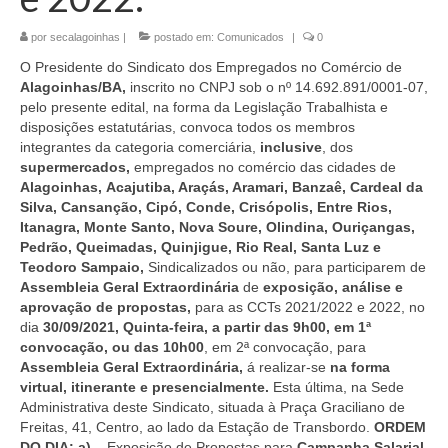
por
secalagoinhas
|
postado em:
Comunicados
|
0
O Presidente do Sindicato dos Empregados no Comércio de
Alagoinhas/BA,
inscrito no CNPJ sob o nº 14.692.891/0001-07,
pelo presente edital, na forma da Legislação Trabalhista e
disposições estatutárias, convoca todos os membros
integrantes da categoria comerciária,
inclusive
, dos
supermercados,
empregados no comércio das cidades de
Alagoinhas,
Acajutiba, Araçás, Aramari, Banzaê, Cardeal da
Silva, Cansanção, Cipó, Conde, Crisópolis, Entre Rios,
Itanagra, Monte Santo, Nova Soure, Olindina, Ouriçangas,
Pedrão, Queimadas, Quinjigue, Rio Real, Santa Luz e
Teodoro Sampaio,
Sindicalizados ou não, para participarem de
Assembleia Geral Extraordinária
de
exposição, análise e
aprovação de
propostas,
para as CCTs 2021/2022 e 2022, no
dia
30/09/2021, Quinta-feira, a partir das 9h00, em 1ª
convocação, ou das 10h00
, em 2ª convocação, para
Assembleia Geral Extraordinária,
á realizar-se
na forma
virtual, itinerante e presencialmente.
Esta última, na Sede
Administrativa deste Sindicato, situada à Praça Graciliano de
Freitas, 41, Centro, ao lado da Estação de Transbordo.
ORDEM
DO DIA:
a) –
Exposição de Propostas para
Campanha Salarial,