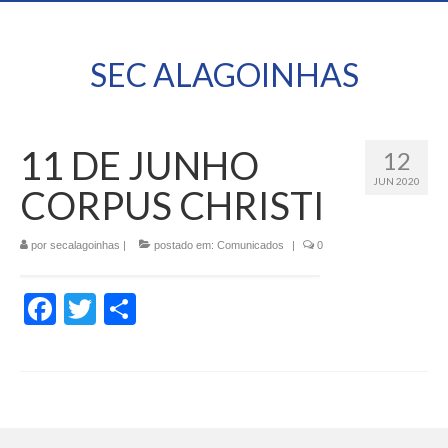
SEC ALAGOINHAS
11 DE JUNHO
12
JUN 2020
CORPUS CHRISTI
por
secalagoinhas
|
postado em:
Comunicados
|
0
Facebook
Twitter
Share