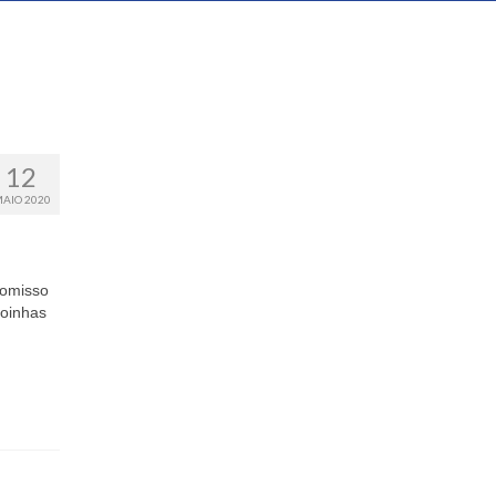
12
AIO 2020
romisso
goinhas