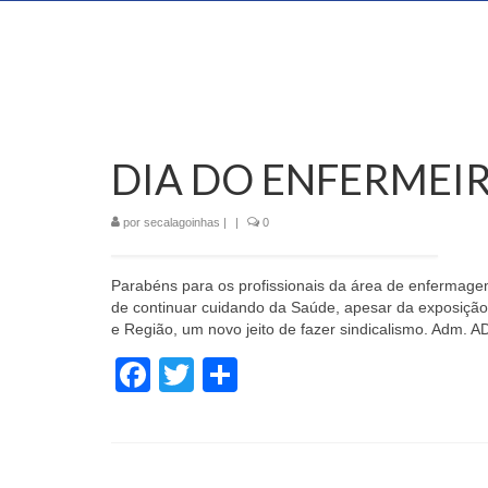
DIA DO ENFERMEI
por
secalagoinhas
|
|
0
Parabéns para os profissionais da área de enfermag
de continuar cuidando da Saúde, apesar da exposiçã
e Região, um novo jeito de fazer sindicalismo. Adm
Facebook
Twitter
Share