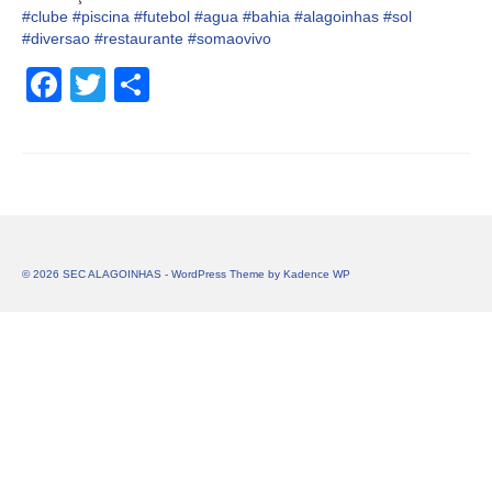
#
clube
#
piscina
#
futebol
#
agua
#
bahia
#
alagoinhas
#
sol
#
diversao
#
restaurante
#
somaovivo
Facebook
Twitter
Share
© 2026 SEC ALAGOINHAS - WordPress Theme by
Kadence WP