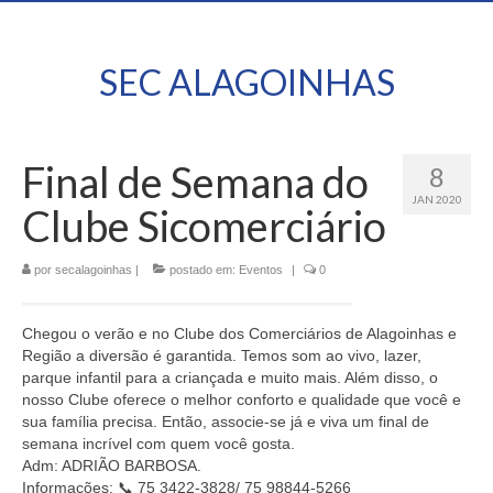
SEC ALAGOINHAS
Final de Semana do
8
JAN 2020
Clube Sicomerciário
por
secalagoinhas
|
postado em:
Eventos
|
0
Chegou o verão e no Clube dos Comerciários de Alagoinhas e
Região a diversão é garantida. Temos som ao vivo, lazer,
parque infantil para a criançada e muito mais. Além disso, o
nosso Clube oferece o melhor conforto e qualidade que você e
sua família precisa. Então, associe-se já e viva um final de
semana incrível com quem você gosta.
Adm: ADRIÃO BARBOSA.
Informações:
📞
75 3422-3828/ 75 98844-5266