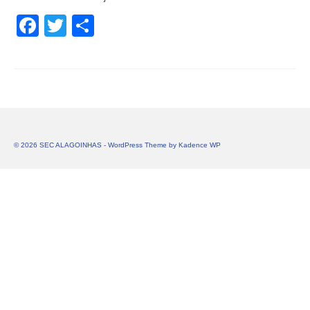
Facebook
Twitter
Share
© 2026 SEC ALAGOINHAS - WordPress Theme by
Kadence WP