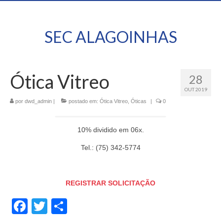
SEC ALAGOINHAS
Ótica Vitreo
28
OUT 2019
por
dwd_admin
|
postado em:
Ótica Vitreo
,
Óticas
|
0
10% dividido em 06x.
Tel.: (75) 342-5774
REGISTRAR SOLICITAÇÃO
Facebook
Twitter
Share