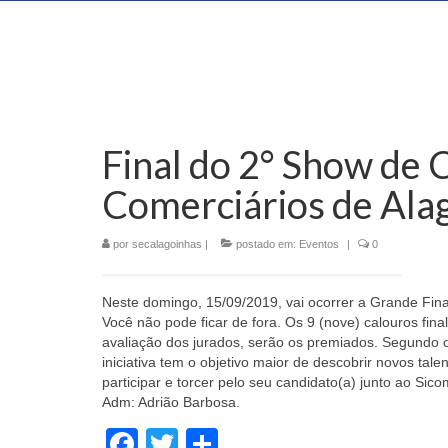
Final do 2° Show de 
Comerciários de Ala
por
secalagoinhas
|
postado em:
Eventos
|
0
Neste domingo, 15/09/2019, vai ocorrer a Grande Fin
Você não pode ficar de fora. Os 9 (nove) calouros fina
avaliação dos jurados, serão os premiados. Segundo o
iniciativa tem o objetivo maior de descobrir novos ta
participar e torcer pelo seu candidato(a) junto ao Sico
Adm: Adrião Barbosa.
Facebook
Twitter
Share