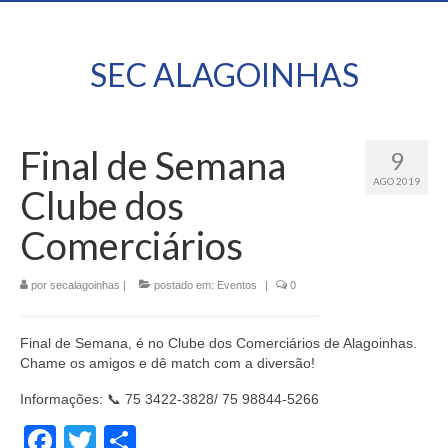
SEC ALAGOINHAS
Final de Semana
9
AGO 2019
Clube dos
Comerciários
por
secalagoinhas
|
postado em:
Eventos
|
0
Final de Semana, é no Clube dos Comerciários de Alagoinhas.
Chame os amigos e dê match com a diversão!
Informações: 📞 75 3422-3828/ 75 98844-5266
Facebook
Twitter
Share