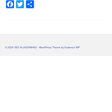
Facebook
Twitter
Share
© 2026 SEC ALAGOINHAS - WordPress Theme by
Kadence WP