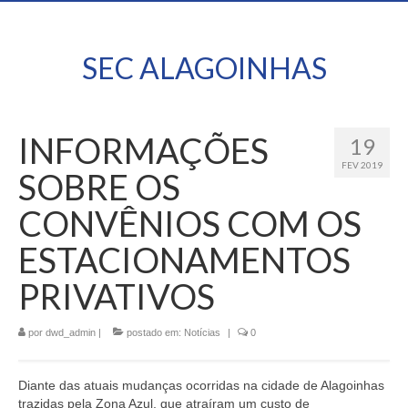
SEC ALAGOINHAS
INFORMAÇÕES
19
FEV 2019
SOBRE OS
CONVÊNIOS COM OS
ESTACIONAMENTOS
PRIVATIVOS
por
dwd_admin
|
postado em:
Notícias
|
0
Diante das atuais mudanças ocorridas na cidade de Alagoinhas
trazidas pela Zona Azul, que atraíram um custo de